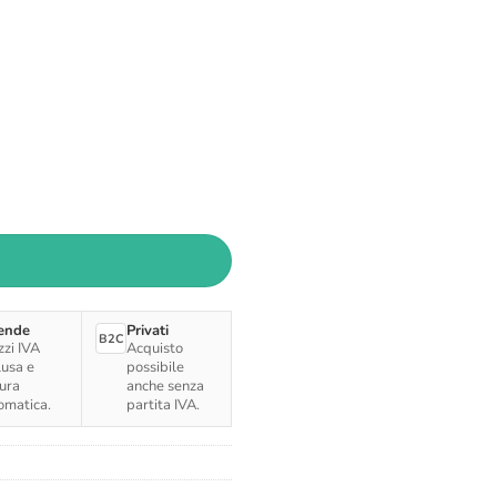
ende
Privati
B2C
zzi IVA
Acquisto
lusa e
possibile
tura
anche senza
omatica.
partita IVA.