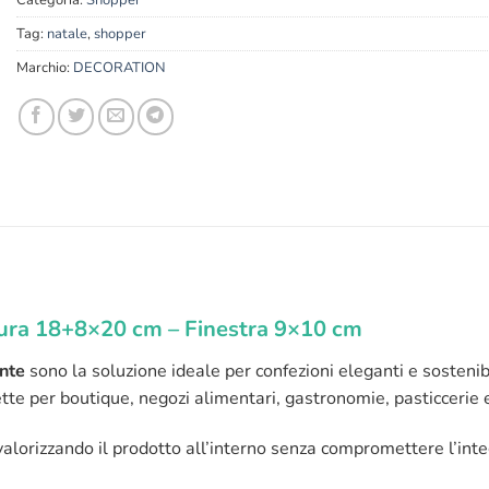
Categoria:
Shopper
Tag:
natale
,
shopper
Marchio:
DECORATION
sura 18+8×20 cm – Finestra 9×10 cm
ente
sono la soluzione ideale per confezioni eleganti e sostenib
fette per boutique, negozi alimentari, gastronomie, pasticcerie e
lorizzando il prodotto all’interno senza compromettere l’integr