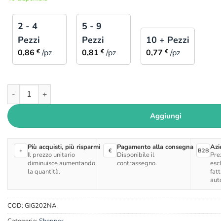
2 - 4
5 - 9
Pezzi
Pezzi
10 + Pezzi
0,86
€
/pz
0,81
€
/pz
0,77
€
/pz
Shopper Kraft Avana Lusso con Finestra quantità
Aggiungi
Più acquisti, più risparmi
Pagamento alla consegna
Azi
+
€
B2B
Il prezzo unitario
Disponibile il
Pre
diminuisce aumentando
contrassegno.
esc
la quantità.
fat
aut
COD:
GIG202NA