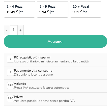
2 - 4 Pezzi
5 - 9 Pezzi
10 + Pezzi
€
€
€
10,49
/pz
9,94
/pz
9,39
/pz
Rotolo Pellicola Alimentare Viola 300mt quantità
Aggiungi
Più acquisti, più risparmi
+
Il prezzo unitario diminuisce aumentando la quantità.
Pagamento alla consegna
€
Disponibile il contrassegno.
Aziende
B2B
Prezzi IVA esclusa e fattura automatica.
Privati
B2C
Acquisto possibile anche senza partita IVA.