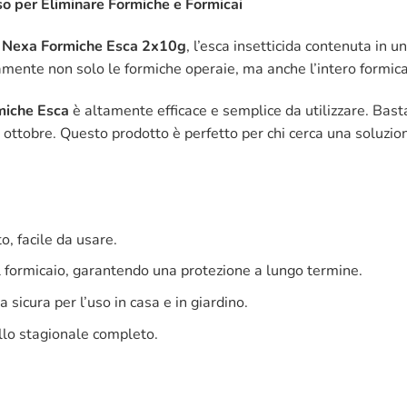
so per Eliminare Formiche e Formicai
n
Nexa Formiche Esca 2x10g
, l’esca insetticida contenuta in 
damente non solo le formiche operaie, ma anche l’intero formic
miche Esca
è altamente efficace e semplice da utilizzare. Basta
ttobre. Questo prodotto è perfetto per chi cerca una soluzione s
, facile da usare.
l formicaio, garantendo una protezione a lungo termine.
sicura per l’uso in casa e in giardino.
llo stagionale completo.