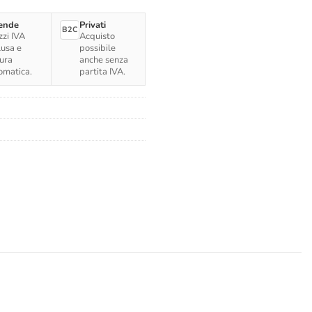
ende
Privati
B2C
zzi IVA
Acquisto
lusa e
possibile
tura
anche senza
omatica.
partita IVA.