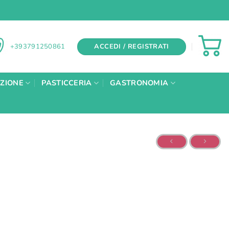
ACCEDI / REGISTRATI
+393791250861
AZIONE
PASTICCERIA
GASTRONOMIA