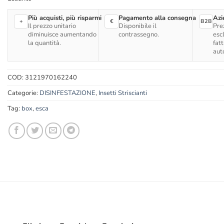
Più acquisti, più risparmi
Pagamento alla consegna
Azi
+
€
B2B
Il prezzo unitario
Disponibile il
Pre
diminuisce aumentando
contrassegno.
esc
la quantità.
fat
aut
COD:
3121970162240
Categorie:
DISINFESTAZIONE
,
Insetti Striscianti
Tag:
box
,
esca