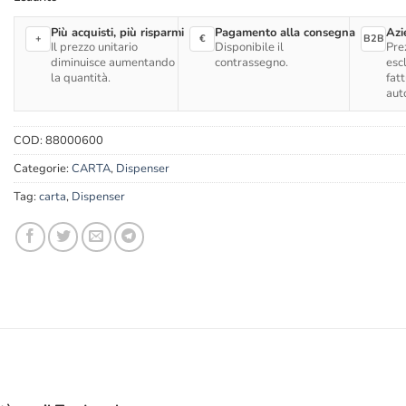
Più acquisti, più risparmi
Pagamento alla consegna
Azi
+
€
B2B
Il prezzo unitario
Disponibile il
Pre
diminuisce aumentando
contrassegno.
esc
la quantità.
fat
aut
COD:
88000600
Categorie:
CARTA
,
Dispenser
Tag:
carta
,
Dispenser