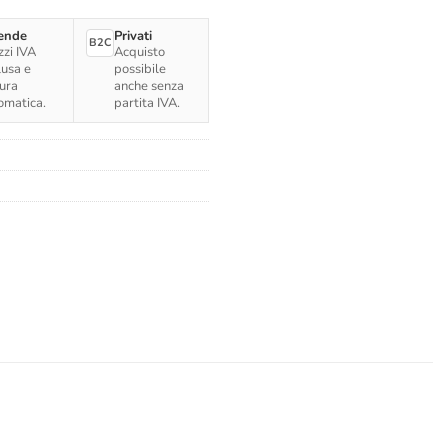
ende
Privati
B2C
zzi IVA
Acquisto
lusa e
possibile
tura
anche senza
omatica.
partita IVA.