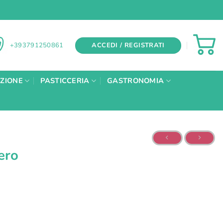
ACCEDI / REGISTRATI
+393791250861
AZIONE
PASTICCERIA
GASTRONOMIA
ero